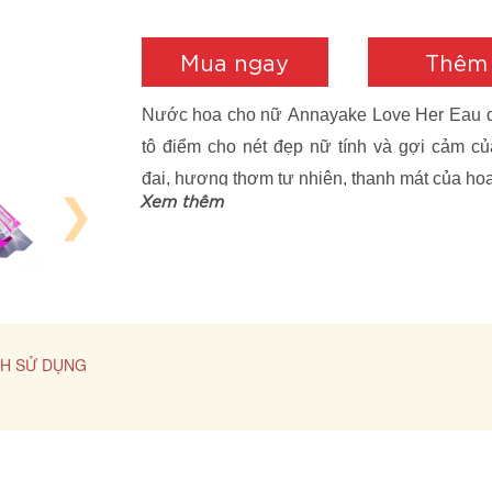
Mua ngay
Thêm 
Nước hoa cho nữ Annayake Love Her Eau de
tô điểm cho nét đẹp nữ tính và gợi cảm c
đại, hương thơm tự nhiên, thanh mát của hoa
❯
Xem thêm
H SỬ DỤNG