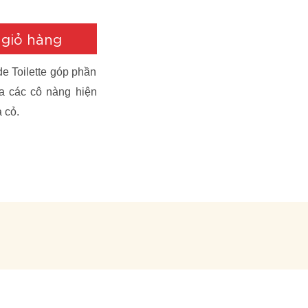
giỏ hàng
 Toilette góp phần
ủa các cô nàng hiện
 cỏ.