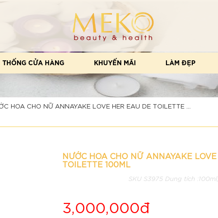
 THỐNG CỬA HÀNG
KHUYẾN MÃI
LÀM ĐẸP
ỚC HOA CHO NỮ ANNAYAKE LOVE HER EAU DE TOILETTE ...
NƯỚC HOA CHO NỮ ANNAYAKE LOVE
TOILETTE 100ML
SKU S3975 Dung tích :100ml
3,000,000đ