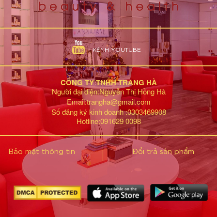
KÊNH YOUTUBE
CÔNG TY TNHH TRANG HÀ
Người đại diện:Nguyễn Thị Hồng Hà
Email:trangha@gmail.com
Số đăng ký kinh doanh :0303469908
Hotline:091629 0098
Bảo mật thông tin
Đổi trả sản phẩm