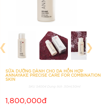
❮
❯
SỮA DƯỠNG DÀNH CHO DA HỖN HỢP
ANNAYAKE PRECISE CARE FOR COMBINATION
SKIN
SKU S4004 Dung tích :50ml,50ml
1,800,000đ