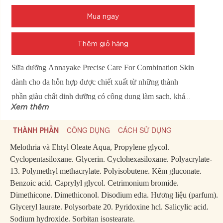
Mua ngay
Thêm giỏ hàng
Sữa dưỡng Annayake Precise Care For Combination Skin
dành cho da hỗn hợp được chiết xuất từ những thành
phần giàu chất dinh dưỡng có công dụng làm sạch, kháng
Xem thêm
khuẩn, chống viêm và kiểm soát nhờn hiệu quả, giúp cải
thiện cấu trúc da trắng sáng hơn, duy trì độ đàn hồi của
THÀNH PHẦN
CÔNG DỤNG
CÁCH SỬ DỤNG
da, giúp da mềm mại, mịn màng và trắng sáng thuần khiết
Melothria và Ehtyl Oleate Aqua, Propylene glycol.
đồng thời ngăn ngừa những dấu hiệu lão hóa một cách
Cyclopentasiloxane. Glycerin. Cyclohexasiloxane. Polyacrylate-
hiệu quả.
13. Polymethyl methacrylate. Polyisobutene. Kẽm gluconate.
Benzoic acid. Caprylyl glycol. Cetrimonium bromide.
Dimethicone. Dimethiconol. Disodium edta. Hương liệu (parfum).
Glyceryl laurate. Polysorbate 20. Pyridoxine hcl. Salicylic acid.
Sodium hydroxide. Sorbitan isostearate.