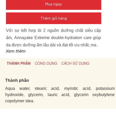
Mua ngay
Thêm giỏ hàng
Với sự kết hợp từ 2 nguồn dưỡng chất siêu cấp
ẩm, Annayake Extreme double-hydration care giúp
da được dưỡng ẩm lâu dài và đạt tối ưu nhất, mang
Xem thêm
lại làn da sáng mịn và tươi trẻ.
THÀNH PHẦN
CÔNG DỤNG
CÁCH SỬ DỤNG
Thành phần
Aqua water, stearic acid, myristic acid, potassium
hydroxide, glycerin, lauric acid, glycerin oxybutylene
copolymer stea.