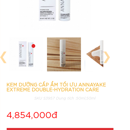
❮
❯
KEM DƯỠNG CẤP ẨM TỐI ƯU ANNAYAKE
EXTREME DOUBLE-HYDRATION CARE
SKU S3957 Dung tích :50ml,50ml
4,854,000đ