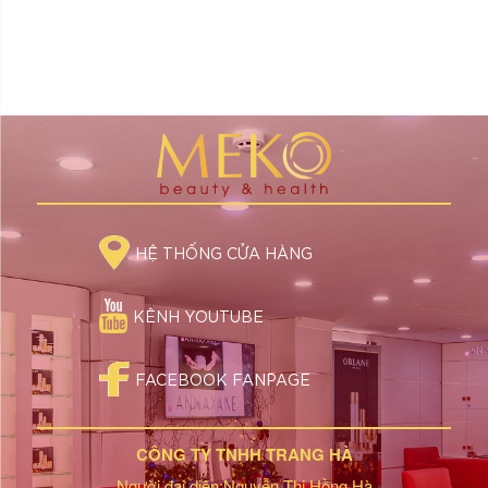
HỆ THỐNG CỬA HÀNG
KÊNH YOUTUBE
FACEBOOK FANPAGE
CÔNG TY TNHH TRANG HÀ
Người đại diện:Nguyễn Thị Hồng Hà