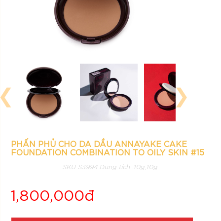
❮
❯
PHẤN PHỦ CHO DA DẦU ANNAYAKE CAKE
FOUNDATION COMBINATION TO OILY SKIN #15
SKU S3994 Dung tích :10g,10g
1,800,000đ