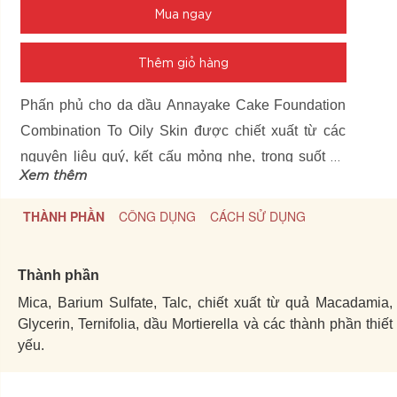
Mua ngay
Thêm giỏ hàng
Phấn phủ cho da dầu Annayake Cake Foundation
Combination To Oily Skin được chiết xuất từ các
nguyên liệu quý, kết cấu mỏng nhẹ, trong suốt có
Xem thêm
khả năng kiềm nhờn tốt, mang lại làn da mềm mại,
mịn màng và không làm thay đổi màu của lớp nền
THÀNH PHẦN
CÔNG DỤNG
CÁCH SỬ DỤNG
trang điểm.
Thành phần
Mica, Barium Sulfate, Talc, chiết xuất từ quả Macadamia,
Glycerin, Ternifolia, dầu Mortierella và các thành phần thiết
yếu.