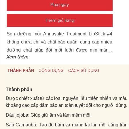
Mua ngay
Thêm giỏ hàng
Son dưỡng môi Annayake Treatment LipStick #4
không chứa chì và chất bảo quản, cung cấp nhiều
dưỡng chất giúp đôi môi luôn được mịn màng,
Xem thêm
căng bóng đầy sức sống. Chất son mịn, bền màu,
màu sắc tươi sáng, lên màu chuẩn, che khuyết
THÀNH PHẦN
CÔNG DỤNG
CÁCH SỬ DỤNG
điểm rất tốt và không làm thâm môi.
Thành phần
Được chiết xuất từ các loại nguyên liệu thiên nhiên và màu
khoáng cao cấp đảm bảo an toàn tuyệt đối cho người dùng.
Dầu jojoba: Giúp giữ ẩm và làm mềm môi.
Sáp Carnauba: Tạo độ bám và mang lại làn môi căng tràn