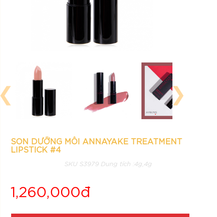
❮
❯
SON DƯỠNG MÔI ANNAYAKE TREATMENT
LIPSTICK #4
SKU S3979 Dung tích :4g,4g
1,260,000đ