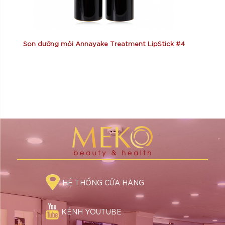
Son dưỡng môi Annayake Treatment LipStick #4
HỆ THỐNG CỬA HÀNG
KÊNH YOUTUBE