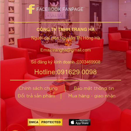
FACEBOOK FANPAGE
CÔNG TY TNHH TRANG HÀ
Người đại diện:Nguyễn Thị Hồng Hà
Email:trangha@gmail.com
Số đăng ký kinh doanh :0303469908
Hotline:091629 0098
Chính sách chung
Bảo mật thông tin
Đổi trả sản phẩm
Mua hàng - giao nhận