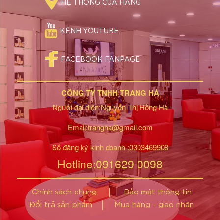
HỆ THỐNG CỬA HÀNG
KÊNH YOUTUBE
FACEBOOK FANPAGE
CÔNG TY TNHH TRANG HÀ
Người đại diện:Nguyễn Thị Hồng Hà
Email:trangha@gmail.com
Số đăng ký kinh doanh :0303469908
Hotline:091629 0098
Chính sách chung
Bảo mật thông tin
Đổi trả sản phẩm
Mua hàng - giao nhận