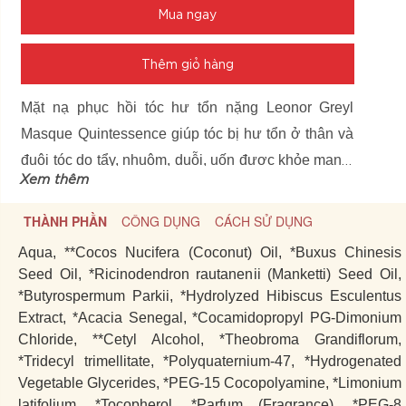
Mua ngay
Thêm giỏ hàng
Mặt nạ phục hồi tóc hư tổn nặng Leonor Greyl
Masque Quintessence giúp tóc bị hư tổn ở thân và
đuôi tóc do tẩy, nhuộm, duỗi, uốn được khỏe mạnh,
Xem thêm
tràn đầy sức sống, không còn khô xơ và gãy ngọn.
THÀNH PHẦN
CÔNG DỤNG
CÁCH SỬ DỤNG
Aqua, **Cocos Nucifera (Coconut) Oil, *Buxus Chinesis
Seed Oil, *Ricinodendron rautanenii (Manketti) Seed Oil,
*Butyrospermum Parkii, *Hydrolyzed Hibiscus Esculentus
Extract, *Acacia Senegal, *Cocamidopropyl PG-Dimonium
Chloride, **Cetyl Alcohol, *Theobroma Grandiflorum,
*Tridecyl trimellitate, *Polyquaternium-47, *Hydrogenated
Vegetable Glycerides, *PEG-15 Cocopolyamine, *Limonium
latifolium, *Tocopherol, *Parfum (Fragrance), *PEG-8