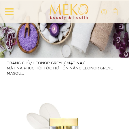
TRANG CHỦ
LEONOR GREYL
MẶT NẠ
MẶT NẠ PHỤC HỒI TÓC HƯ TỔN NẶNG LEONOR GREYL
MASQU...