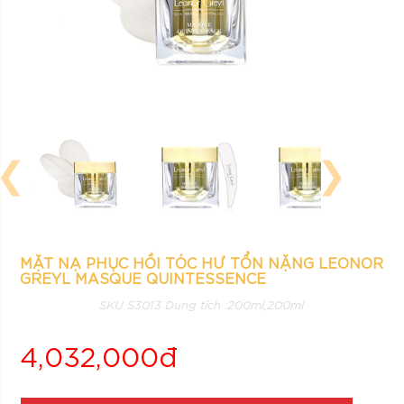
❮
❯
MẶT NẠ PHỤC HỒI TÓC HƯ TỔN NẶNG LEONOR
GREYL MASQUE QUINTESSENCE
SKU S3013 Dung tích :200ml,200ml
4,032,000đ