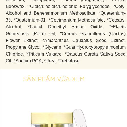
Beeswax, *Oleic/Linoleic/Linolenic Polyglycerides, *Cetyl
Alcohol and Behentrimonium Methosulfate, *Quaternium-
33, *Quaternium-91, *Cetrimonium Methosulfate, *Cetearyl
Alcohol, *Lauryl Dimethyl Amine Oxide, **Elaeis
Guineensis (Palm) Oil, *Cereus Grandiflorus (Cactus)
Flower Extract, *Amaranthus Caudatus Seed Extract,
Propylene Glycol, *Glycerin, *Guar Hydroxypropyltrimonium
Chloride, *Triticum Vulgare, *Daucus Carota Sativa Seed
Oil, *Sodium PCA, *Urea, *Trehalose
SẢN PHẨM VỪA XEM