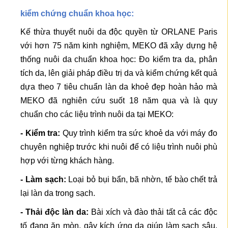
kiểm chứng chuẩn khoa học:
Kế thừa thuyết nuôi da độc quyền từ ORLANE Paris
với hơn 75 năm kinh nghiệm, MEKO đã xây dựng hệ
thống nuôi da chuẩn khoa học: Đo kiểm tra da, phân
tích da, lên giải pháp điều trị da và kiểm chứng kết quả
dựa theo 7 tiêu chuẩn làn da khoẻ đẹp hoàn hảo mà
MEKO đã nghiên cứu suốt 18 năm qua và là quy
chuẩn cho các liệu trình nuôi da tại MEKO:
- Kiểm tra:
Quy trình kiểm tra sức khoẻ da với máy đo
chuyên nghiệp trước khi nuôi để có liệu trình nuôi phù
hợp với từng khách hàng.
- Làm sạch:
Loại bỏ bụi bẩn, bã nhờn, tế bào chết trả
lại làn da trong sạch.
- Thải độc làn da:
Bài xích và đào thải tất cả các độc
tố đang ăn mòn, gây kích ứng da giúp làm sạch sâu,