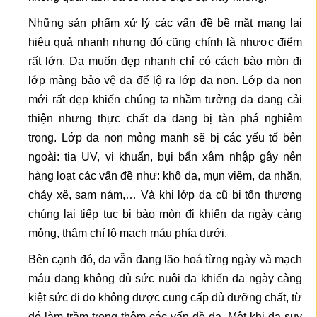
Những sản phẩm xử lý các vấn đề bề mặt mang lại
hiệu quả nhanh nhưng đó cũng chính là nhược điểm
rất lớn. Da muốn đẹp nhanh chỉ có cách bào mòn đi
lớp màng bảo vệ da để lộ ra lớp da non. Lớp da non
mới rất đẹp khiến chúng ta nhầm tưởng da đang cải
thiện nhưng thực chất da đang bị tàn phá nghiêm
trọng. Lớp da non mỏng manh sẽ bị các yếu tố bên
ngoài: tia UV, vi khuẩn, bụi bẩn xâm nhập gây nên
hàng loạt các vấn đề như: khô da, mụn viêm, da nhăn,
chảy xệ, sạm nám,… Và khi lớp da cũ bị tổn thương
chúng lại tiếp tục bị bào mòn đi khiến da ngày càng
mỏng, thậm chí lộ mạch máu phía dưới.
Bên cạnh đó, da vẫn đang lão hoá từng ngày và mạch
máu đang không đủ sức nuôi da khiến da ngày càng
kiệt sức đi do không được cung cấp đủ dưỡng chất, từ
đó làm trầm trọng thêm các vấn đề da. Một khi da suy