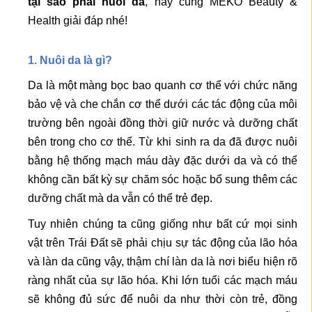
tại sao phải nuôi da
, hãy cùng MEKO Beauty &
Health giải đáp nhé!
1. Nuôi da là gì?
Da là một màng bọc bao quanh cơ thể với chức năng
bảo vệ và che chắn cơ thể dưới các tác động của môi
trường bên ngoài đồng thời giữ nước và dưỡng chất
bên trong cho cơ thể. Từ khi sinh ra da đã được nuôi
bằng hệ thống mạch máu dày đặc dưới da và có thể
không cần bất kỳ sự chăm sóc hoặc bổ sung thêm các
dưỡng chất mà da vẫn có thể trẻ đẹp.
Tuy nhiên chúng ta cũng giống như bất cứ mọi sinh
vật trên Trái Đất sẽ phải chịu sự tác động của lão hóa
và làn da cũng vậy, thậm chí làn da là nơi biểu hiện rõ
ràng nhất của sự lão hóa. Khi lớn tuổi các mạch máu
sẽ không đủ sức để nuôi da như thời còn trẻ, đồng