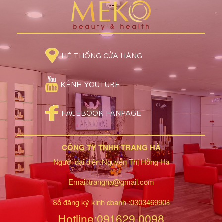
HỆ THỐNG CỬA HÀNG
KÊNH YOUTUBE
FACEBOOK FANPAGE
CÔNG TY TNHH TRANG HÀ
Người đại diện:Nguyễn Thị Hồng Hà
Email:trangha@gmail.com
Số đăng ký kinh doanh :0303469908
Hotline:091629 0098