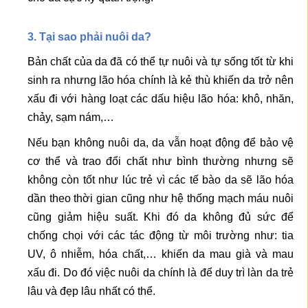
3. Tại sao phải nuôi da?
Bản chất của da đã có thể tự nuôi và tự sống tốt từ khi
sinh ra nhưng lão hóa chính là kẻ thù khiến da trở nên
xấu đi với hàng loạt các dấu hiệu lão hóa: khô, nhăn,
chảy, sạm nám,…
Nếu bạn không nuôi da, da vẫn hoạt động để bảo vệ
cơ thể và trao đổi chất như bình thường nhưng sẽ
không còn tốt như lúc trẻ vì các tế bào da sẽ lão hóa
dần theo thời gian cũng như hệ thống mạch máu nuôi
cũng giảm hiệu suất. Khi đó da không đủ sức để
chống chọi với các tác động từ môi trường như: tia
UV, ô nhiễm, hóa chất,… khiến da mau già và mau
xấu đi. Do đó việc nuôi da chính là để duy trì làn da trẻ
lâu và đẹp lâu nhất có thể.