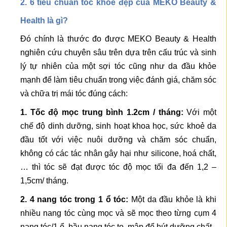
2. 6 tiêu chuẩn tóc khỏe đẹp của MEKO Beauty &
Health là gì?
Đó chính là thước đo được MEKO Beauty & Health
nghiên cứu chuyên sâu trên dựa trên cấu trúc và sinh
lý tự nhiên của một sợi tóc cũng như da đầu khỏe
mạnh để làm tiêu chuẩn trong việc đánh giá, chăm sóc
và chữa trị mái tóc đúng cách:
1. Tốc độ mọc trung bình 1.2cm / tháng:
Với một
chế độ dinh dưỡng, sinh hoạt khoa học, sức khoẻ da
đầu tốt với việc nuôi dưỡng và chăm sóc chuẩn,
không có các tác nhân gây hại như silicone, hoá chất,
… thì tóc sẽ đạt được tóc độ mọc tối đa đến 1,2 –
1,5cm/ tháng.
2. 4 nang tóc trong 1 ổ tóc:
Một da đầu khỏe là khi
nhiều nang tóc cùng mọc và sẽ mọc theo từng cụm 4
nang tóc/1 ổ, bầu nang tóc to, mập để hút dưỡng chất.