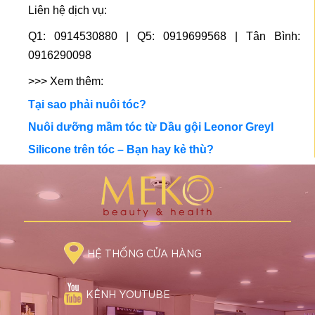
Liên hệ dịch vụ:
Q1: 0914530880 | Q5: 0919699568 | Tân Bình:
0916290098
>>> Xem thêm:
Tại sao phải nuôi tóc?
Nuôi dưỡng mầm tóc từ Dầu gội Leonor Greyl
Silicone trên tóc – Bạn hay kẻ thù?
HỆ THỐNG CỬA HÀNG
KÊNH YOUTUBE