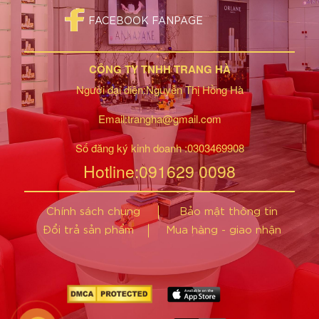
FACEBOOK FANPAGE
CÔNG TY TNHH TRANG HÀ
Người đại diện:Nguyễn Thị Hồng Hà
Email:trangha@gmail.com
Số đăng ký kinh doanh :0303469908
Hotline:091629 0098
Chính sách chung
Bảo mật thông tin
Đổi trả sản phẩm
Mua hàng - giao nhận