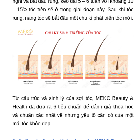
nghỉ và bắt đầu rụng, kéo dài 5 – 6 tuần với khoảng 10
– 15% tóc trên sẽ ở trong giai đoạn này. Sau khi tóc
rụng, nang tóc sẽ bắt đầu một chu kì phát triển tóc mới.
Từ cấu trúc và sinh lý của sợi tóc, MEKO Beauty &
Health đã đưa ra 6 tiêu chuẩn để đánh giá khoa học
và chuẩn xác nhất về nhưng yếu tố cần có của một
mái tóc khỏe đẹp.