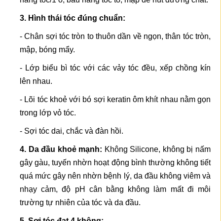
3. Hình thái tóc đúng chuẩn:
- Chân sợi tóc tròn to thuôn dần về ngọn, thân tóc tròn,
mập, bóng mẩy.
- Lớp biểu bì tóc với các vảy tóc đều, xếp chồng kín
lên nhau.
- Lõi tóc khoẻ với bó sợi keratin ôm khít nhau nằm gọn
trong lớp vỏ tóc.
- Sợi tóc dai, chắc và đàn hồi.
4. Da đầu khoẻ mạnh:
Không Silicone, không bị nấm
gây gàu, tuyến nhờn hoạt động bình thường không tiết
quá mức gây nên nhờn bệnh lý, da đầu không viêm và
nhạy cảm, độ pH cân bằng không làm mất đi môi
trường tự nhiên của tóc và da đầu.
5. Sợi tóc đạt 4 không: