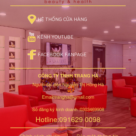
HỆ THỐNG CỬA HÀNG
KÊNH YOUTUBE
FACEBOOK FANPAGE
CÔNG TY TNHH TRANG HÀ
Người đại diện:Nguyễn Thị Hồng Hà
Email:trangha@gmail.com
Số đăng ký kinh doanh :0303469908
Hotline:091629 0098
Chính sách chung
Bảo mật thông tin